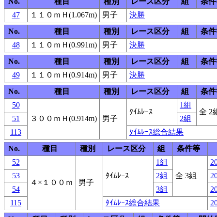
No.
種目
種別
レース区分
組
条件
47
１１０ｍＨ(1.067m)
男子
決勝
No.
種目
種別
レース区分
組
条件
48
１１０ｍＨ(0.991m)
男子
決勝
No.
種目
種別
レース区分
組
条件
49
１１０ｍＨ(0.914m)
男子
決勝
No.
種目
種別
レース区分
組
条件
50
1組
ﾀｲﾑﾚｰｽ
全 2
51
３００ｍＨ(0.914m)
男子
2組
113
ﾀｲﾑﾚｰｽ総合結果
No.
種目
種別
レース区分
組
条件等
52
1組
20
53
ﾀｲﾑﾚｰｽ
2組
全 3組
20
４×１００ｍ
男子
54
3組
20
115
ﾀｲﾑﾚｰｽ総合結果
20