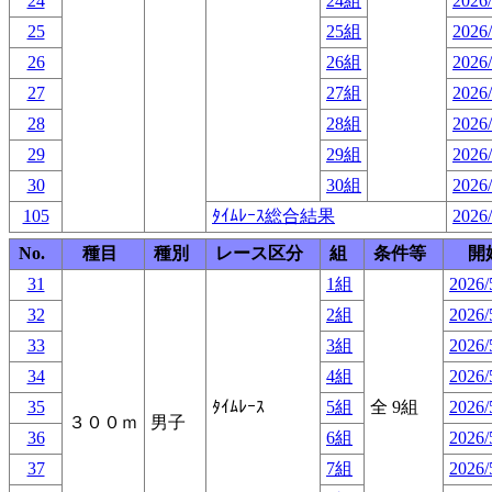
24
24組
2026/
25
25組
2026/
26
26組
2026/
27
27組
2026/
28
28組
2026/
29
29組
2026/
30
30組
2026/
105
ﾀｲﾑﾚｰｽ総合結果
2026/
No.
種目
種別
レース区分
組
条件等
開
31
1組
2026/
32
2組
2026/
33
3組
2026/
34
4組
2026/
35
ﾀｲﾑﾚｰｽ
5組
全 9組
2026/
３００ｍ
男子
36
6組
2026/
37
7組
2026/