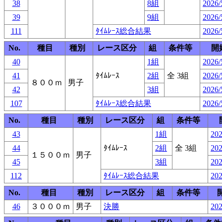
38
8組
2026/
39
9組
2026/
111
ﾀｲﾑﾚｰｽ総合結果
2026/
No.
種目
種別
レース区分
組
条件等
開
40
1組
2026/
41
ﾀｲﾑﾚｰｽ
2組
全 3組
2026/
８００ｍ
男子
42
3組
2026/
107
ﾀｲﾑﾚｰｽ総合結果
2026/
No.
種目
種別
レース区分
組
条件等
43
1組
202
44
ﾀｲﾑﾚｰｽ
2組
全 3組
202
１５００ｍ
男子
45
3組
202
112
ﾀｲﾑﾚｰｽ総合結果
202
No.
種目
種別
レース区分
組
条件等
46
３０００ｍ
男子
決勝
202