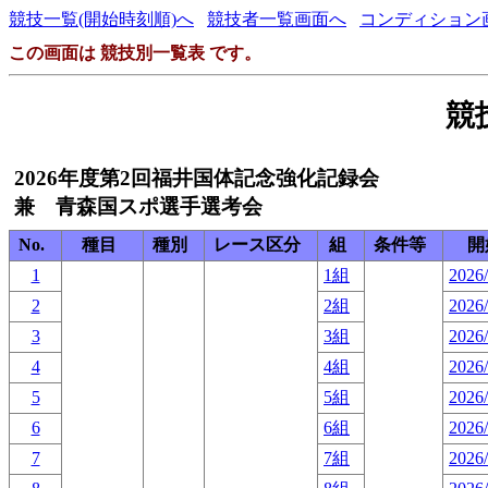
競技一覧(開始時刻順)へ
競技者一覧画面へ
コンディション
この画面は 競技別一覧表 です。
競
2026年度第2回福井国体記念強化記録会
兼 青森国スポ選手選考会
No.
種目
種別
レース区分
組
条件等
開
1
1組
2026/
2
2組
2026/
3
3組
2026/
4
4組
2026/
5
5組
2026/
6
6組
2026/
7
7組
2026/