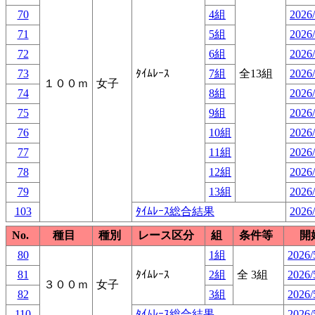
70
4組
2026/
71
5組
2026/
72
6組
2026/
73
ﾀｲﾑﾚｰｽ
7組
全13組
2026/
１００ｍ
女子
74
8組
2026/
75
9組
2026/
76
10組
2026/
77
11組
2026/
78
12組
2026/
79
13組
2026/
103
ﾀｲﾑﾚｰｽ総合結果
2026/
No.
種目
種別
レース区分
組
条件等
開
80
1組
2026/
81
ﾀｲﾑﾚｰｽ
2組
全 3組
2026/
３００ｍ
女子
82
3組
2026/
110
ﾀｲﾑﾚｰｽ総合結果
2026/