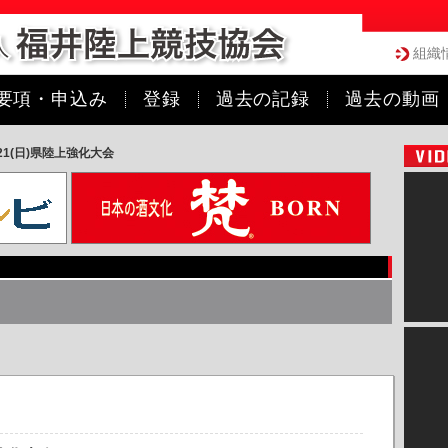
組織
要項・申込み
登録
過去の記録
過去の動画
21(日)県陸上強化大会