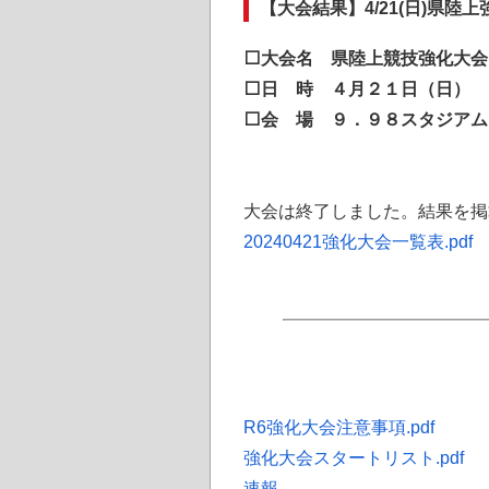
【大会結果】4/21(日)県陸
⬜大会名 県陸上競技強化大会
⬜日 時 ４月２１日（日）
⬜会 場 ９．９８スタジアム
大会は終了しました。結果を掲
20240421強化大会一覧表.pdf
R6強化大会注意事項.pdf
強化大会スタートリスト.pdf
速報