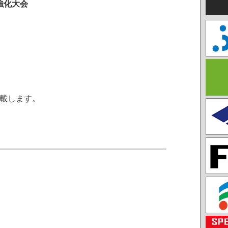
上強化大会
載します。