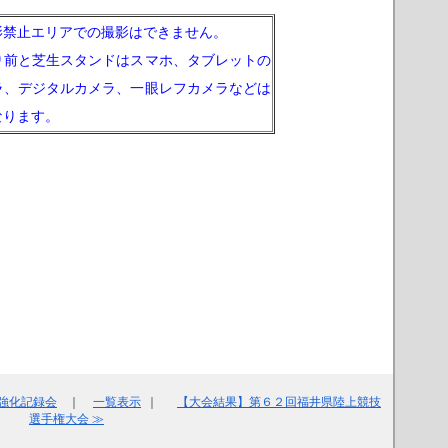
影禁止エリアでの撮影はできません。
り前と芝生スタンドはスマホ、タブレットの
ラ、デジタルカメラ、一眼レフカメラなどは
なります。
念強化記録会
｜
一覧表示
｜
【大会結果】第６２回福井県陸上競技
選手権大会 ≫