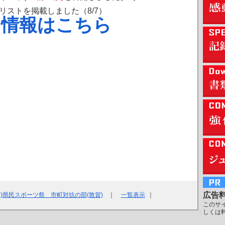
ーリストを掲載しました（8/7）
る情報はこちら
広告
(土)県民スポーツ祭 市町対抗の部(敦賀)
｜
一覧表示
｜
このサ
しくは