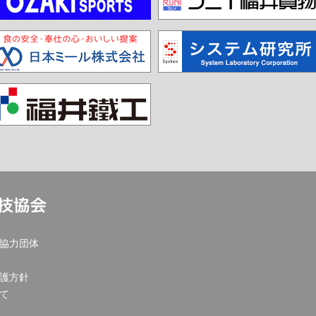
協力団体
護方針
て