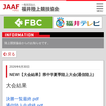
MENU
陸上競技協会からのお知らせです。
戻る
2026年6月30日
NEW!【大会結果】県中学夏季陸上大会(通信陸上)
大会結果
決勝一覧最終.pdf
通信陸上全成績.pdf