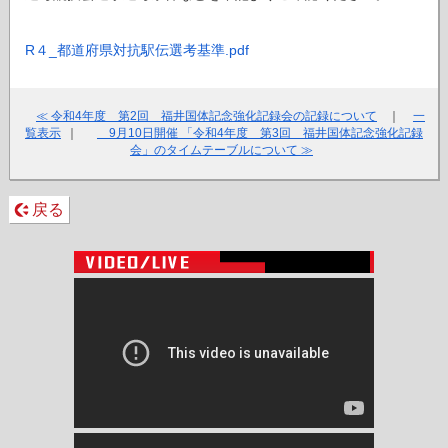
R４_都道府県対抗駅伝選考基準.pdf
≪ 令和4年度 第2回 福井国体記念強化記録会の記録について
｜
一
覧表示
｜
9月10日開催 「令和4年度 第3回 福井国体記念強化記録
会」のタイムテーブルについて ≫
戻る