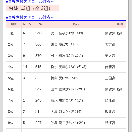
ﾀｲﾑﾚｰｽ3組（全 3組）
レーン
順位
No.
氏名
所属
1位
6
540
兵田 聖夜(ﾋｮｳﾀﾞ ｾｲﾔ)
敦賀気比高
2位
7
366
川口 慧(ｶﾜｸﾞﾁ ｹｲ)
美方高
3位
9
370
村上 勇次(ﾑﾗｶﾐ ﾕｳｼﾞ)
美方高
4位
14
515
松永 英幸(ﾏﾂﾅｶﾞ ﾋﾃﾞﾕｷ)
啓新高
5位
3
8
橋向 天(ﾊｼﾑｺ ﾀｶｼ)
三国高
6位
11
542
山本 彪我(ﾔﾏﾓﾄ ﾋｭｳｶﾞ)
敦賀気比高
7位
1
245
清水 悠雅(ｼﾐｽﾞ ﾕｳｶﾞ)
鯖江高
8位
2
51
大島 啓太(ｵｵｼﾏ ｹｲﾀ)
坂井高
9位
5
227
笠島 龍二(ｶｻｼﾏ ﾘｭｳｼﾞ)
鯖江高