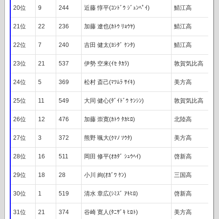
20位
9
244
近藤 惇平(ｺﾝﾄﾞｳ ｼﾞｭﾝﾍﾟｲ)
鯖江高
21位
22
236
加藤 遼也(ｶﾄｳ ﾘｮｳﾔ)
鯖江高
22位
7
240
吉田 健太(ﾖｼﾀﾞ ｹﾝﾀ)
鯖江高
23位
21
537
伊勢 空来(ｲｾ ﾀｶﾗ)
敦賀気比高
24位
5
369
松村 斎己(ﾏﾂﾑﾗ ｻｲｷ)
美方高
25位
11
549
大同 健心(ﾀﾞｲﾄﾞｳ ｹﾝｼﾝ)
敦賀気比高
26位
12
476
加藤 崇寛(ｶﾄｳ ﾀｶﾋﾛ)
北陸高
27位
3
372
熊野 颯大(ｸﾏﾉ ｿｳﾀ)
美方高
28位
16
511
岡田 修平(ｵｶﾀﾞ ｼｭｳﾍｲ)
啓新高
29位
18
28
小川 絢(ｵｶﾞﾜ ｹﾝ)
三国高
30位
1
519
清水 章広(ｼﾐｽﾞ ｱｷﾋﾛ)
啓新高
31位
21
374
谷崎 寛人(ﾀﾆｻﾞｷ ﾋﾛﾄ)
美方高