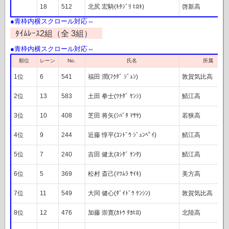
18
512
北尻 宏騎(ｷﾀｼﾞﾘ ﾋﾛｷ)
啓新高
ﾀｲﾑﾚｰｽ2組（全 3組）
レーン
順位
氏名
所属
No.
1位
6
541
福田 潤(ﾌｸﾀﾞ ｼﾞｭﾝ)
敦賀気比高
2位
13
583
土田 拳士(ﾂﾁﾀﾞ ｹﾝｼ)
鯖江高
3位
10
408
芝田 将矢(ｼﾊﾞﾀ ﾏｻﾔ)
若狭高
4位
9
244
近藤 惇平(ｺﾝﾄﾞｳ ｼﾞｭﾝﾍﾟｲ)
鯖江高
5位
7
240
吉田 健太(ﾖｼﾀﾞ ｹﾝﾀ)
鯖江高
6位
5
369
松村 斎己(ﾏﾂﾑﾗ ｻｲｷ)
美方高
7位
11
549
大同 健心(ﾀﾞｲﾄﾞｳ ｹﾝｼﾝ)
敦賀気比高
8位
12
476
加藤 崇寛(ｶﾄｳ ﾀｶﾋﾛ)
北陸高