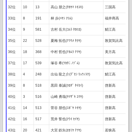
32位
10
13
高山 朋之(ﾀｶﾔﾏ ﾄﾓﾕｷ)
三国高
33位
8
191
林 歩(ﾊﾔｼ ｱﾕﾑ)
福井商高
34位
9
581
古村 岳大(ｺﾑﾗ ﾀｶﾋﾛ)
鯖江高
35位
22
528
夏梅 拓也(ﾅﾂｳﾒ ﾀｸﾔ)
敦賀気比高
36位
18
368
中村 哲也(ﾅｶﾑﾗ ﾃﾂﾔ)
美方高
37位
17
539
塚谷 希(ﾂｶﾀﾆ ﾉｿﾞﾑ)
敦賀気比高
38位
4
248
出仙 龍之介(ﾃﾞｾﾝ ﾘｭｳﾉｽｹ)
鯖江高
39位
8
518
黒田 泰誠(ｸﾛﾀﾞ ﾀｲｾｲ)
啓新高
40位
3
516
山崎 勇哉(ﾔﾏｻﾞｷ ﾕｳﾔ)
啓新高
41位
14
513
菅谷 朋也(ｽｶﾞﾔ ﾄﾓﾔ)
啓新高
42位
16
517
荒井 誓也(ｱﾗｲ ｾｲﾔ)
啓新高
43位
20
421
大宮 鉄矢(ｵｵﾐﾔ ﾃﾂﾔ)
若狭高