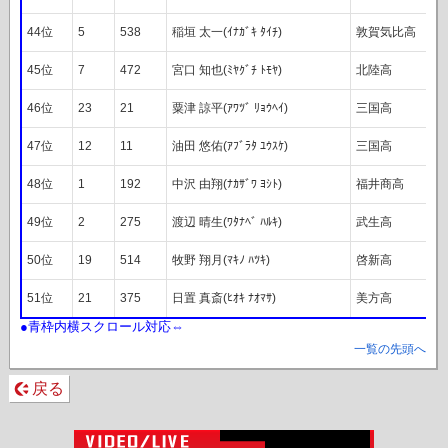
44位
5
538
稲垣 太一(ｲﾅｶﾞｷ ﾀｲﾁ)
敦賀気比高
45位
7
472
宮口 知也(ﾐﾔｸﾞﾁ ﾄﾓﾔ)
北陸高
46位
23
21
粟津 諒平(ｱﾜﾂﾞ ﾘｮｳﾍｲ)
三国高
47位
12
11
油田 悠佑(ｱﾌﾞﾗﾀ ﾕｳｽｹ)
三国高
48位
1
192
中沢 由翔(ﾅｶｻﾞﾜ ﾖｼﾄ)
福井商高
49位
2
275
渡辺 晴生(ﾜﾀﾅﾍﾞ ﾊﾙｷ)
武生高
50位
19
514
牧野 翔月(ﾏｷﾉ ﾊﾂｷ)
啓新高
51位
21
375
日置 真斎(ﾋｵｷ ﾅｵﾏｻ)
美方高
一覧の先頭へ
戻る