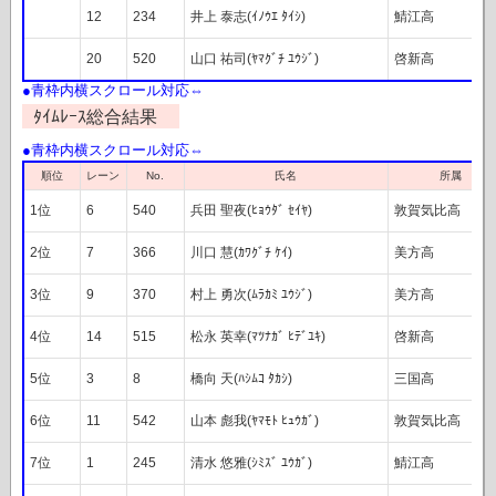
12
234
井上 泰志(ｲﾉｳｴ ﾀｲｼ)
鯖江高
20
520
山口 祐司(ﾔﾏｸﾞﾁ ﾕｳｼﾞ)
啓新高
ﾀｲﾑﾚｰｽ総合結果
順位
レーン
No.
氏名
所属
1位
6
540
兵田 聖夜(ﾋｮｳﾀﾞ ｾｲﾔ)
敦賀気比高
2位
7
366
川口 慧(ｶﾜｸﾞﾁ ｹｲ)
美方高
3位
9
370
村上 勇次(ﾑﾗｶﾐ ﾕｳｼﾞ)
美方高
4位
14
515
松永 英幸(ﾏﾂﾅｶﾞ ﾋﾃﾞﾕｷ)
啓新高
5位
3
8
橋向 天(ﾊｼﾑｺ ﾀｶｼ)
三国高
6位
11
542
山本 彪我(ﾔﾏﾓﾄ ﾋｭｳｶﾞ)
敦賀気比高
7位
1
245
清水 悠雅(ｼﾐｽﾞ ﾕｳｶﾞ)
鯖江高