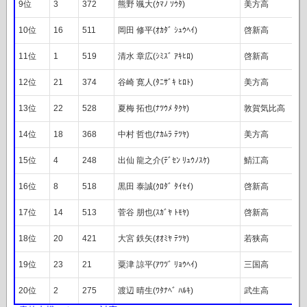
9位
3
372
熊野 颯大(ｸﾏﾉ ｿｳﾀ)
美方高
10位
16
511
岡田 修平(ｵｶﾀﾞ ｼｭｳﾍｲ)
啓新高
11位
1
519
清水 章広(ｼﾐｽﾞ ｱｷﾋﾛ)
啓新高
12位
21
374
谷崎 寛人(ﾀﾆｻﾞｷ ﾋﾛﾄ)
美方高
13位
22
528
夏梅 拓也(ﾅﾂｳﾒ ﾀｸﾔ)
敦賀気比高
14位
18
368
中村 哲也(ﾅｶﾑﾗ ﾃﾂﾔ)
美方高
15位
4
248
出仙 龍之介(ﾃﾞｾﾝ ﾘｭｳﾉｽｹ)
鯖江高
16位
8
518
黒田 泰誠(ｸﾛﾀﾞ ﾀｲｾｲ)
啓新高
17位
14
513
菅谷 朋也(ｽｶﾞﾔ ﾄﾓﾔ)
啓新高
18位
20
421
大宮 鉄矢(ｵｵﾐﾔ ﾃﾂﾔ)
若狭高
19位
23
21
粟津 諒平(ｱﾜﾂﾞ ﾘｮｳﾍｲ)
三国高
20位
2
275
渡辺 晴生(ﾜﾀﾅﾍﾞ ﾊﾙｷ)
武生高