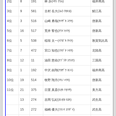
2位
8
191
林 歩(ﾊﾔｼ ｱﾕﾑ)
福井商高
3位
9
581
古村 岳大(ｺﾑﾗ ﾀｶﾋﾛ)
鯖江高
4位
3
516
山崎 勇哉(ﾔﾏｻﾞｷ ﾕｳﾔ)
啓新高
5位
16
517
荒井 誓也(ｱﾗｲ ｾｲﾔ)
啓新高
6位
5
538
稲垣 太一(ｲﾅｶﾞｷ ﾀｲﾁ)
敦賀気比高
7位
7
472
宮口 知也(ﾐﾔｸﾞﾁ ﾄﾓﾔ)
北陸高
8位
12
11
油田 悠佑(ｱﾌﾞﾗﾀ ﾕｳｽｹ)
三国高
9位
1
192
中沢 由翔(ﾅｶｻﾞﾜ ﾖｼﾄ)
福井商高
10位
19
514
牧野 翔月(ﾏｷﾉ ﾊﾂｷ)
啓新高
11位
21
375
日置 真斎(ﾋｵｷ ﾅｵﾏｻ)
美方高
13
274
吉岡 弘紀(ﾖｼｵｶ ﾋﾛｷ)
武生高
15
272
福嶋 優大(ﾌｸｼﾏ ﾕｳﾀﾞｲ)
武生高