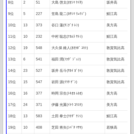
8位
2
51
大島 啓太(ｵｵｼﾏ ｹｲﾀ)
坂井高
9位
5
227
笠島 龍二(ｶｻｼﾏ ﾘｭｳｼﾞ)
鯖江高
10位
13
373
谷口 蓮(ﾀﾆｸﾞﾁ ﾚﾝ)
美方高
11位
10
232
中村 聡志(ﾅｶﾑﾗ ｻﾄｼ)
鯖江高
12位
19
548
大久保 維人(ｵｵｸﾎﾞ ﾕｷﾄ)
敦賀気比高
13位
6
541
福田 潤(ﾌｸﾀﾞ ｼﾞｭﾝ)
敦賀気比高
14位
23
527
坂井 岳斗(ｻｶｲ ｶﾞｸﾄ)
敦賀気比高
15位
15
547
岩田 源(ｲﾜﾀ ｹﾞﾝ)
敦賀気比高
16位
16
377
時岡 宗生(ﾄｷｵｶ ﾑﾈｵ)
美方高
17位
24
371
伊藤 光翼(ｲﾄｳ ｺｳｽｹ)
美方高
18位
13
583
土田 拳士(ﾂﾁﾀﾞ ｹﾝｼ)
鯖江高
19位
10
408
芝田 将矢(ｼﾊﾞﾀ ﾏｻﾔ)
若狭高