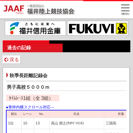
MENU
過去の記録
戻る
秋季長距離記録会
男子高校５０００ｍ
ﾀｲﾑﾚｰｽ1組（全 3組）
レーン
順位
氏名
所属
No.
1位
10
13
高山 朋之(ﾀｶﾔﾏ ﾄﾓﾕｷ)
三国高