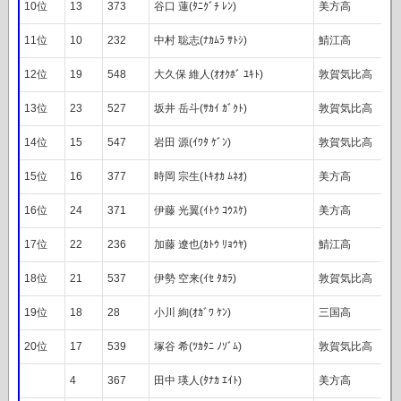
10位
13
373
谷口 蓮(ﾀﾆｸﾞﾁ ﾚﾝ)
美方高
11位
10
232
中村 聡志(ﾅｶﾑﾗ ｻﾄｼ)
鯖江高
12位
19
548
大久保 維人(ｵｵｸﾎﾞ ﾕｷﾄ)
敦賀気比高
13位
23
527
坂井 岳斗(ｻｶｲ ｶﾞｸﾄ)
敦賀気比高
14位
15
547
岩田 源(ｲﾜﾀ ｹﾞﾝ)
敦賀気比高
15位
16
377
時岡 宗生(ﾄｷｵｶ ﾑﾈｵ)
美方高
16位
24
371
伊藤 光翼(ｲﾄｳ ｺｳｽｹ)
美方高
17位
22
236
加藤 遼也(ｶﾄｳ ﾘｮｳﾔ)
鯖江高
18位
21
537
伊勢 空来(ｲｾ ﾀｶﾗ)
敦賀気比高
19位
18
28
小川 絢(ｵｶﾞﾜ ｹﾝ)
三国高
20位
17
539
塚谷 希(ﾂｶﾀﾆ ﾉｿﾞﾑ)
敦賀気比高
4
367
田中 瑛人(ﾀﾅｶ ｴｲﾄ)
美方高