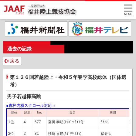
MENU
過去の記録
戻る
第１２６回若越陸上・令和５年春季高校総体（国体選
考）
男子若越棒高跳
順位
試順
氏名
所属
No.
1位
4
677
宮川 泰明(ﾐﾔｶﾞﾜ ﾀｲﾒｲ)
ﾀｶﾄﾐ
5m1
2位
2
81
杉崎 直也(ｽｷﾞｻｷ ﾅｵﾔ)
福井大
4m6