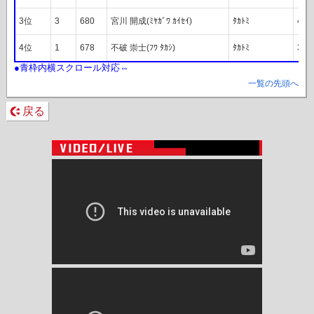
3位
3
680
宮川 開成(ﾐﾔｶﾞﾜ ｶｲｾｲ)
ﾀｶﾄﾐ
4m3
4位
1
678
不破 崇士(ﾌﾜ ﾀｶｼ)
ﾀｶﾄﾐ
3m8
一覧の先頭へ
戻る