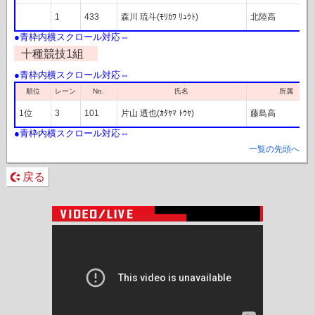
1
433
森川 琉斗(ﾓﾘｶﾜ ﾘｭｳﾄ)
北陸高
十種競技1組
レーン
順位
No.
氏名
所属
1位
3
101
片山 透也(ｶﾀﾔﾏ ﾄｳﾔ)
藤島高
一覧の先頭へ
戻る