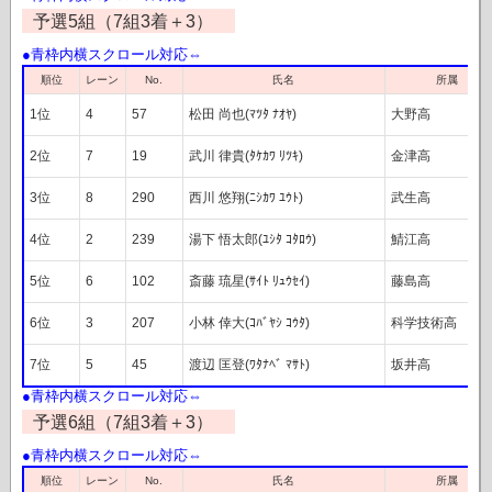
予選5組（7組3着＋3）
レーン
順位
No.
氏名
所属
1位
4
57
松田 尚也(ﾏﾂﾀ ﾅｵﾔ)
大野高
2位
7
19
武川 律貴(ﾀｹｶﾜ ﾘﾂｷ)
金津高
3位
8
290
西川 悠翔(ﾆｼｶﾜ ﾕｳﾄ)
武生高
4位
2
239
湯下 悟太郎(ﾕｼﾀ ｺﾀﾛｳ)
鯖江高
5位
6
102
斎藤 琉星(ｻｲﾄ ﾘｭｳｾｲ)
藤島高
6位
3
207
小林 倖大(ｺﾊﾞﾔｼ ｺｳﾀ)
科学技術高
7位
5
45
渡辺 匡登(ﾜﾀﾅﾍﾞ ﾏｻﾄ)
坂井高
予選6組（7組3着＋3）
順位
レーン
No.
氏名
所属