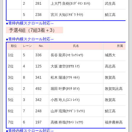
2
281
上大門 良樹(ｶﾐﾀﾞｲﾓﾝ ﾖｼｷ)
武生高
5
238
宮川 大知(ﾐﾔｶﾞﾜ ﾀｲﾁ)
鯖江高
予選4組（7組3着＋3）
レーン
順位
No.
氏名
所属
1位
5
336
長谷 龍昇(ﾊｾ ﾘｭｳｼｮｳ)
城西大
2位
4
125
大坂 遼空(ｵｵｻｶ ﾄｱ)
高志高
3位
8
341
松木 陽達(ﾏﾂｷ ﾊﾙﾄ)
敦賀高
4位
2
492
堀田 叶夢(ﾎﾘﾀ ｶﾅﾒ)
敦賀気比高
5位
3
342
小西 玲人(ｺﾆｼ ﾚｲﾄ)
敦賀高
6位
7
248
山岸 琉飛(ﾔﾏｷﾞｼ ﾘｭｳﾄ)
鯖江高
7位
6
197
高橋 柊哉(ﾀｶﾊｼ ｼｭｳﾔ)
福井農林高