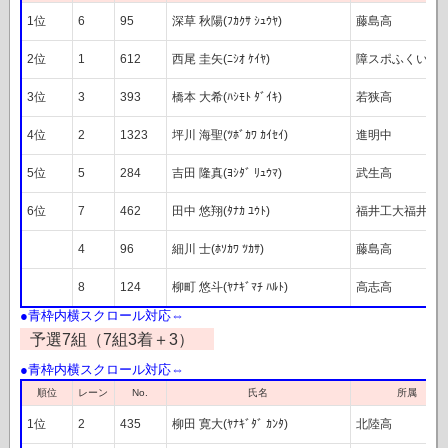
1位
6
95
深草 秋陽(ﾌｶｸｻ ｼｭｳﾔ)
藤島高
2位
1
612
西尾 圭矢(ﾆｼｵ ｹｲﾔ)
障スポふくい
3位
3
393
橋本 大希(ﾊｼﾓﾄ ﾀﾞｲｷ)
若狭高
4位
2
1323
坪川 海聖(ﾂﾎﾞｶﾜ ｶｲｾｲ)
進明中
5位
5
284
吉田 隆真(ﾖｼﾀﾞ ﾘｭｳﾏ)
武生高
6位
7
462
田中 悠翔(ﾀﾅｶ ﾕｳﾄ)
福井工大福井高
4
96
細川 士(ﾎｿｶﾜ ﾂｶｻ)
藤島高
8
124
柳町 悠斗(ﾔﾅｷﾞﾏﾁ ﾊﾙﾄ)
高志高
予選7組（7組3着＋3）
順位
レーン
No.
氏名
所属
1位
2
435
柳田 寛大(ﾔﾅｷﾞﾀﾞ ｶﾝﾀ)
北陸高