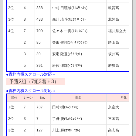
2位
4
338
中村 日琉哉(ﾅｶﾑﾗ ﾊﾙﾔ)
敦賀高
3位
8
433
森川 琉斗(ﾓﾘｶﾜ ﾘｭｳﾄ)
北陸高
4位
7
709
佐々木 一真(ｻｻｷ ｶｽﾞﾏ)
福井県立大
2
85
柴田 健翔(ｼﾊﾞﾀ ｹﾝｼｮｳ)
勝山高
3
39
安宅 陸登(ｱﾀｶ ﾘｸﾄ)
坂井高
5
391
岩佐 律輝(ｲﾜｻ ﾘﾂｷ)
若狭高
予選2組（7組3着＋3）
レーン
順位
氏名
所属
No.
1位
7
737
田村 樹(ﾀﾑﾗ ｲﾂｷ)
京産大
2位
3
7
了舟 慶(ﾘｮｳｼｭｳ ｹｲ)
三国高
3位
2
127
川上 輝(ｶﾜｶﾐ ﾋｶﾙ)
高志高