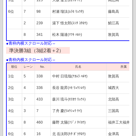
6位
7
98
村瀬 瑠汰(ﾑﾗｾ ﾘｭｳﾀ)
藤島高
2
239
湯下 悟太郎(ﾕｼﾀ ｺﾀﾛｳ)
鯖江高
8
341
松木 陽達(ﾏﾂｷ ﾊﾙﾄ)
敦賀高
準決勝3組（3組2着＋2）
順位
レーン
No.
氏名
所属
1位
5
338
中村 日琉哉(ﾅｶﾑﾗ ﾊﾙﾔ)
敦賀高
2位
4
336
長谷 龍昇(ﾊｾ ﾘｭｳｼｮｳ)
城西大
3位
7
433
森川 琉斗(ﾓﾘｶﾜ ﾘｭｳﾄ)
北陸高
4位
3
7
了舟 慶(ﾘｮｳｼｭｳ ｹｲ)
三国高
5位
8
460
藤野 太陽(ﾌｼﾞﾉ ﾀｲﾖｳ)
福井工大福井高
6位
6
16
北 岳汰郎(ｷﾀ ｶﾞｸﾀﾛｳ)
金津高