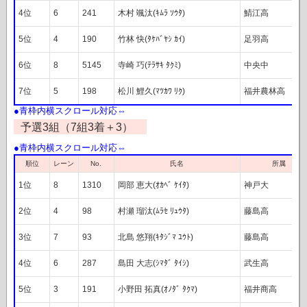
4位
6
241
木村 颯汰(ｷﾑﾗ ｿｳﾀ)
鯖江高
5位
4
190
竹林 快(ﾀｹﾊﾞﾔｼ ｶｲ)
足羽高
6位
8
5145
寺崎 巧(ﾃﾗｻｷ ﾀｸﾐ)
中央中
7位
5
198
松川 鯉久(ﾏﾂｶﾜ ﾘｸ)
福井農林高
予選3組（7組3着＋3）
レーン
順位
No.
氏名
所属
1位
8
1310
岡部 恵大(ｵｶﾍﾞ ｹｲﾀ)
神戸大
2位
4
98
村瀬 瑠汰(ﾑﾗｾ ﾘｭｳﾀ)
藤島高
3位
7
93
北島 悠翔(ｷﾀｼﾞﾏ ﾕｳﾄ)
藤島高
4位
6
287
島田 大志(ｼﾏﾀﾞ ﾀｲｼ)
武生高
5位
3
191
小野田 拓真(ｵﾉﾀﾞ ﾀｸﾏ)
福井商高