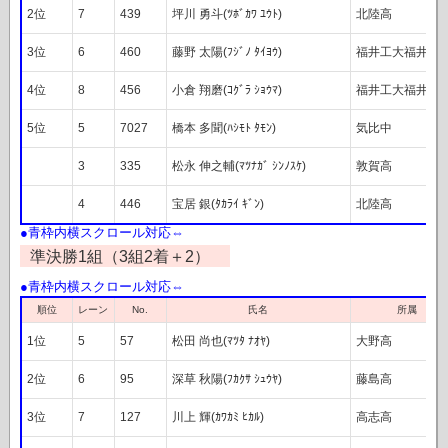
2位
7
439
坪川 勇斗(ﾂﾎﾞｶﾜ ﾕｳﾄ)
北陸高
3位
6
460
藤野 太陽(ﾌｼﾞﾉ ﾀｲﾖｳ)
福井工大福井高
4位
8
456
小倉 翔磨(ｺｸﾞﾗ ｼｮｳﾏ)
福井工大福井高
5位
5
7027
橋本 多聞(ﾊｼﾓﾄ ﾀﾓﾝ)
気比中
3
335
松永 伸之輔(ﾏﾂﾅｶﾞ ｼﾝﾉｽｹ)
敦賀高
4
446
宝居 銀(ﾀｶﾗｲ ｷﾞﾝ)
北陸高
準決勝1組（3組2着＋2）
順位
レーン
No.
氏名
所属
1位
5
57
松田 尚也(ﾏﾂﾀ ﾅｵﾔ)
大野高
2位
6
95
深草 秋陽(ﾌｶｸｻ ｼｭｳﾔ)
藤島高
3位
7
127
川上 輝(ｶﾜｶﾐ ﾋｶﾙ)
高志高