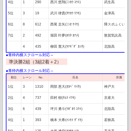
4位
1
290
西川 悠翔(ﾆｼｶﾜ ﾕｳﾄ)
武生高
5位
3
19
武川 律貴(ﾀｹｶﾜ ﾘﾂｷ)
金津高
6位
8
612
西尾 圭矢(ﾆｼｵ ｹｲﾔ)
障スポふくい
7位
2
492
堀田 叶夢(ﾎﾘﾀ ｶﾅﾒ)
敦賀気比高
4
435
柳田 寛大(ﾔﾅｷﾞﾀﾞ ｶﾝﾀ)
北陸高
準決勝2組（3組2着＋2）
順位
レーン
No.
氏名
所属
1位
3
1310
岡部 恵大(ｵｶﾍﾞ ｹｲﾀ)
神戸大
2位
4
737
田村 樹(ﾀﾑﾗ ｲﾂｷ)
京産大
3位
6
439
坪川 勇斗(ﾂﾎﾞｶﾜ ﾕｳﾄ)
北陸高
4位
1
393
橋本 大希(ﾊｼﾓﾄ ﾀﾞｲｷ)
若狭高
5位
5
125
大坂 遼空(ｵｵｻｶ ﾄｱ)
高志高