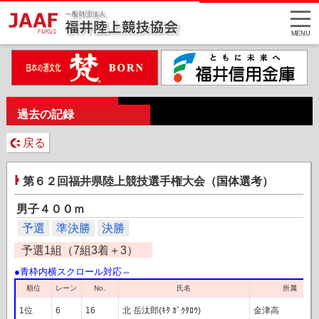
MENU
過去の記録
戻る
第６２回福井県陸上競技選手権大会（国体選考）
男子４００ｍ
予選
準決勝
決勝
予選1組（7組3着＋3）
レーン
順位
氏名
所属
No.
1位
6
16
北 岳汰郎(ｷﾀ ｶﾞｸﾀﾛｳ)
金津高