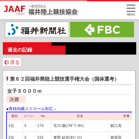
MENU
過去の記録
戻る
第６２回福井県陸上競技選手権大会（国体選考）
女子５０００ｍ
決勝
レーン
順位
氏名
所属
No.
1位
4
174
宮川 陽(ﾐﾔｶﾞﾜ ﾊﾙﾋ)
鯖江高
2位
3
231
奥野 結衣(ｵｸﾉ ﾕｲ)
敦賀高