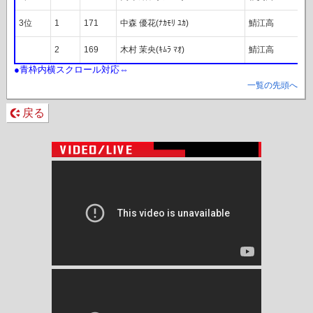
3位
1
171
中森 優花(ﾅｶﾓﾘ ﾕｶ)
鯖江高
2
169
木村 茉央(ｷﾑﾗ ﾏｵ)
鯖江高
一覧の先頭へ
戻る