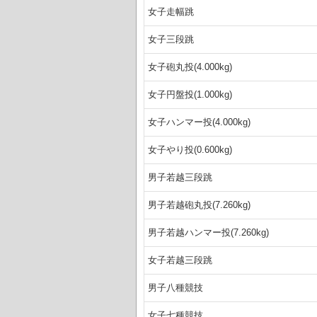
女子走幅跳
女子三段跳
女子砲丸投(4.000kg)
女子円盤投(1.000kg)
女子ハンマー投(4.000kg)
女子やり投(0.600kg)
男子若越三段跳
男子若越砲丸投(7.260kg)
男子若越ハンマー投(7.260kg)
女子若越三段跳
男子八種競技
女子七種競技