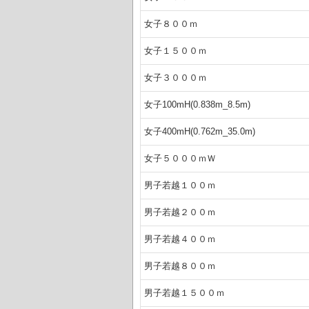
女子８００ｍ
女子１５００ｍ
女子３０００ｍ
女子100mH(0.838m_8.5m)
女子400mH(0.762m_35.0m)
女子５０００ｍＷ
男子若越１００ｍ
男子若越２００ｍ
男子若越４００ｍ
男子若越８００ｍ
男子若越１５００ｍ