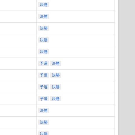
決勝
決勝
決勝
決勝
決勝
予選
決勝
予選
決勝
予選
決勝
予選
決勝
決勝
決勝
決勝