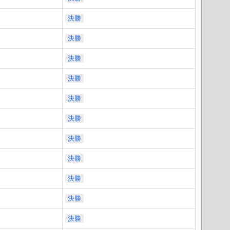
決勝
決勝
決勝
決勝
決勝
決勝
決勝
決勝
決勝
決勝
決勝