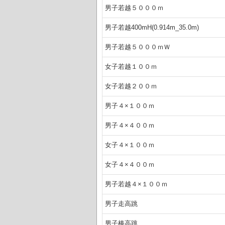
男子若越５０００ｍ
男子若越400mH(0.914m_35.0m)
男子若越５０００ｍＷ
女子若越１００ｍ
女子若越２００ｍ
男子４×１００ｍ
男子４×４００ｍ
女子４×１００ｍ
女子４×４００ｍ
男子若越４×１００ｍ
男子走高跳
男子棒高跳